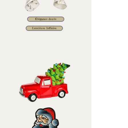
Élégance dorée
Lumières Infinies