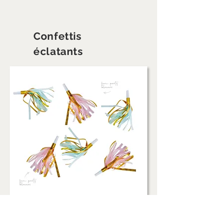
Confettis
éclatants