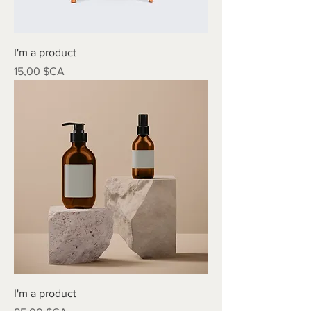
I'm a product
Prix
15,00 $CA
I'm a product