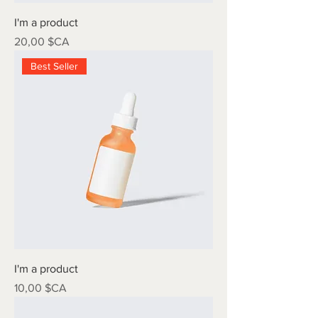
I'm a product
Prix
20,00 $CA
Best Seller
I'm a product
Prix
10,00 $CA