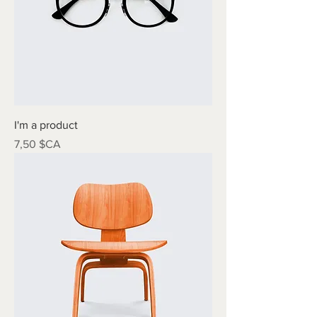
I'm a product
Prix
7,50 $CA