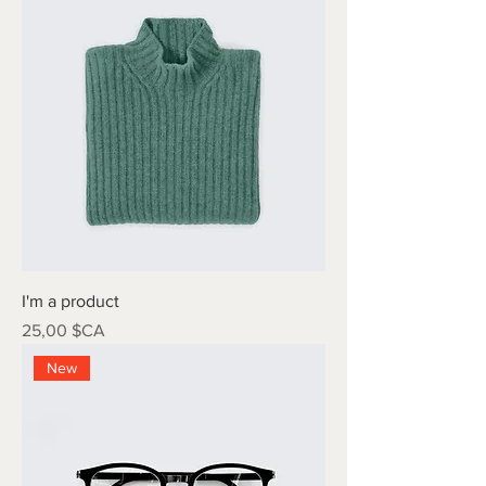
I'm a product
Prix
25,00 $CA
New