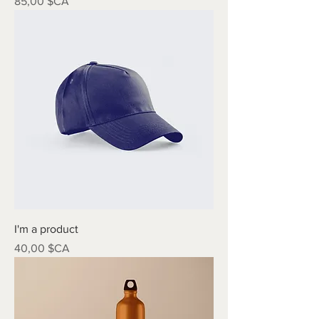
Prix
85,00 $CA
I'm a product
Prix
40,00 $CA